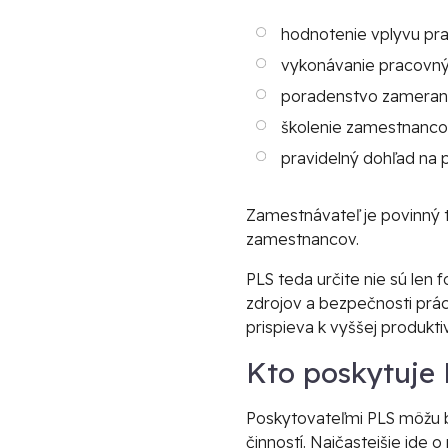
hodnotenie vplyvu pra
vykonávanie pracovnýc
poradenstvo zamerané 
školenie zamestnanc
pravidelný dohľad na 
Zamestnávateľ je povinný t
zamestnancov.
PLS teda určite nie sú len
zdrojov a bezpečnosti prá
prispieva k vyššej produktiv
Kto poskytuje
Poskytovateľmi PLS môžu by
činností. Najčastejšie ide 