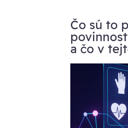
Čo sú to 
povinnost
a čo v tej