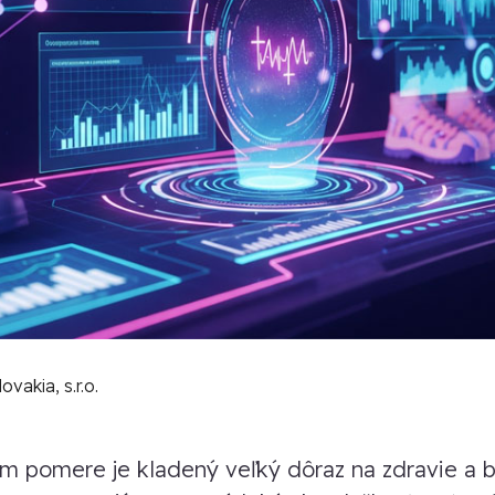
vakia, s.r.o.
 pomere je kladený veľký dôraz na zdravie a 