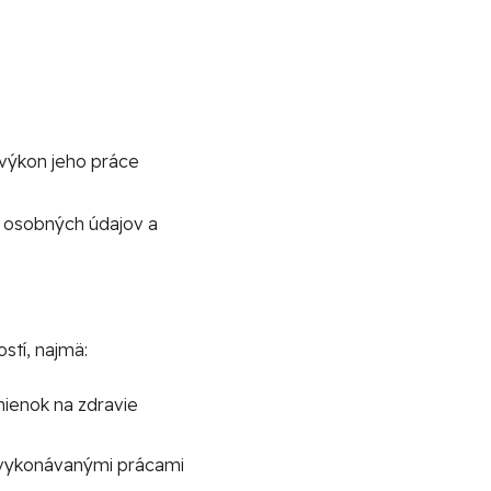
výkon jeho práce
h osobných údajov a
stí, najmä:
enok na zdravie
d vykonávanými prácami