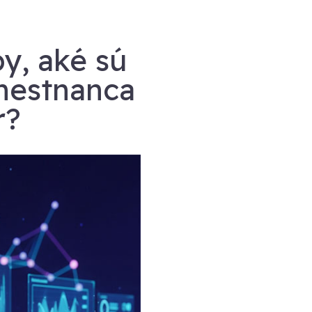
y, aké sú
mestnanca
r?