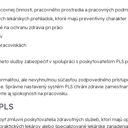
covnej činnosti, pracovného prostredia a pracovných podm
h lekárskych prehliadok, ktoré majú preventívny charakter
na ochranu zdravia pri práci
ov
pracoviskách
ieto služby zabezpečiť v spolupráci s poskytovateľom PLS 
 formalitou, ale nevyhnutnou súčasťou zodpovedného prístupu
ce. Správne nastavený systém PLS chráni zdravie zamestnan
ite aj spokojnosti na pracovisku.
 PLS
ť zmluvní poskytovatelia zdravotných služieb, ktorí majú o
o praktických lekárov alebo špecializované lekárske zariaden