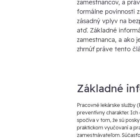
zamestnancov, a práv
formálne povinnosti 
zásadný vplyv na bezp
atď. Základné inform
zamestnanca, a ako j
zhrnúť práve tento čl
Základné in
Pracovné lekárske služby (P
preventívny charakter. Ic
spočíva v tom, že sú posk
praktickom vyučovaní a pra
zamestnávateľom. Súčasťou