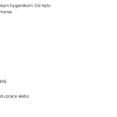
ským hygienikom. Od tejto
trenia.
ilý.
átu práce alebo