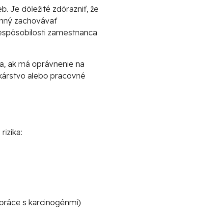
 Je dôležité zdôrazniť, že
inný zachovávať
espôsobilosti zamestnanca
a, ak má oprávnenie na
ekárstvo alebo pracovné
rizika:
 práce s karcinogénmi)