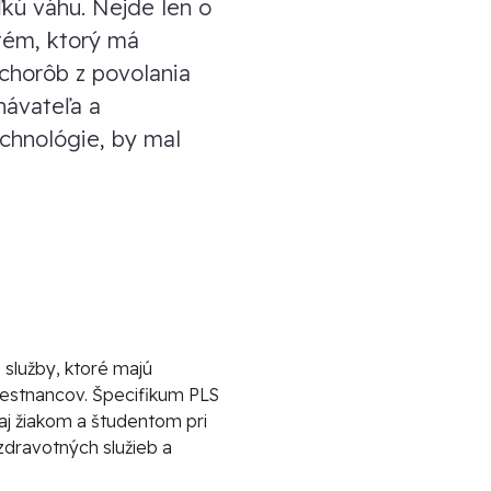
kú váhu. Nejde len o
tém, ktorý má
 chorôb z povolania
návateľa a
chnológie, by mal
 služby, ktoré majú
mestnancov. Špecifikum PLS
j žiakom a študentom pri
zdravotných služieb a