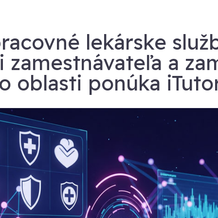
pracovné lekárske služb
i zamestnávateľa a za
to oblasti ponúka iTuto