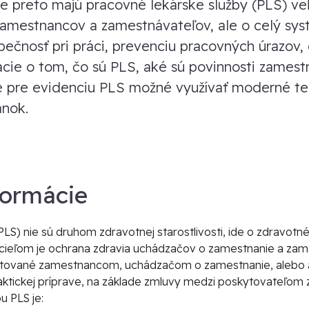
e preto majú pracovné lekárske služby (PLS) veľ
zamestnancov a zamestnávateľov, ale o celý sys
ečnosť pri práci, prevenciu pracovných úrazov,
ácie o tom, čo sú PLS, aké sú povinnosti zamest
e pre evidenciu PLS možné využívať moderné te
ánok.
formácie
LS) nie sú druhom zdravotnej starostlivosti, ide o zdravotné
h cieľom je ochrana zdravia uchádzačov o zamestnanie a za
ytované zamestnancom, uchádzačom o zamestnanie, alebo a
ktickej príprave, na základe zmluvy medzi poskytovateľom 
 PLS je: