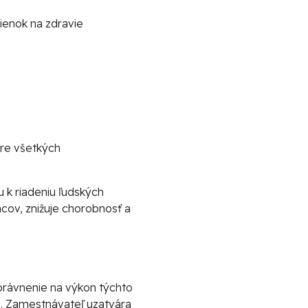
ienok na zdravie
pre všetkých
 k riadeniu ľudských
cov, znižuje chorobnosť a
právnenie na výkon týchto
ia. Zamestnávateľ uzatvára