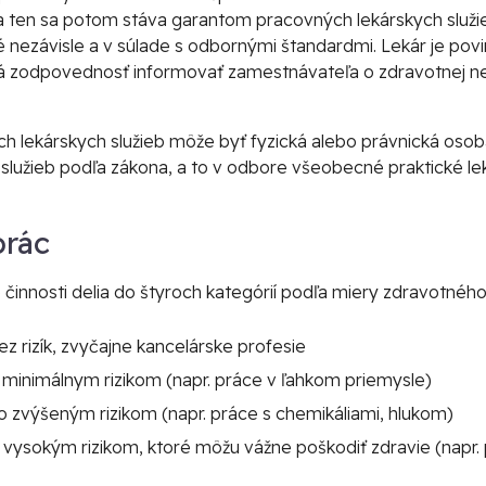
ten sa potom stáva garantom pracovných lekárskych služieb.
 nezávisle a v súlade s odbornými štandardmi. Lekár je pov
má zodpovednosť informovať zamestnávateľa o zdravotnej n
 lekárskych služieb môže byť fyzická alebo právnická osob
služieb podľa zákona, a to v odbore všeobecné praktické l
prác
činnosti delia do štyroch kategórií podľa miery zdravotného 
z rizík, zvyčajne kancelárske profesie
 minimálnym rizikom (napr. práce v ľahkom priemysle)
o zvýšeným rizikom (napr. práce s chemikáliami, hlukom)
 vysokým rizikom, ktoré môžu vážne poškodiť zdravie (napr.