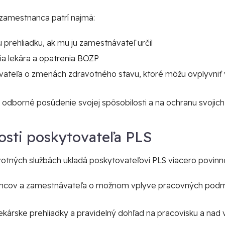
 zamestnanca patrí najmä:
u prehliadku, ak mu ju zamestnávateľ určil
a lekára a opatrenia BOZP
ateľa o zmenách zdravotného stavu, ktoré môžu ovplyvniť 
dborné posúdenie svojej spôsobilosti a na ochranu svojic
osti poskytovateľa PLS
otných službách ukladá poskytovateľovi PLS viacero povinno
ncov a zamestnávateľa o možnom vplyve pracovných podmi
kárske prehliadky a pravidelný dohľad na pracovisku a na