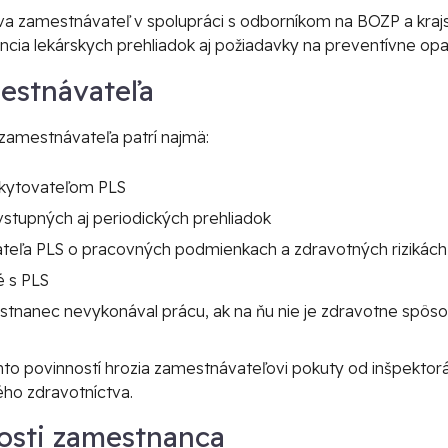
va zamestnávateľ v spolupráci s odborníkom na BOZP a kraj
vencia lekárskych prehliadok aj požiadavky na preventívne opa
estnávateľa
zamestnávateľa patrí najmä:
skytovateľom PLS
vstupných aj periodických prehliadok
teľa PLS o pracovných podmienkach a zdravotných rizikách
é s PLS
tnanec nevykonával prácu, ak na ňu nie je zdravotne spôsob
hto povinností hrozia zamestnávateľovi pokuty od inšpektor
ého zdravotníctva.
osti zamestnanca