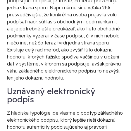
podpisujúci podpísal, je to isté, čo teraz prezentuje
jedna strana sporu. Napr. máme síce vďaka 2FA
presvedčivejšie, že konkrétna osoba prejavila vôľu
podpísať napr. súhlas s obchodnými podmienkami,
ale je potrebné ešte preukázať, ako tieto obchodné
podmienky vyzerali v čase podpisu, či v nich nebolo
niečo iné, než čo teraz tvrdí jedna strana sporu.
Existuje celý rad metód, ako zvýšiť túto dôkaznú
hodnotu, ktorých ťažisko spočíva väčšinou v uložení
dát v systéme, v ktorom sa podpisuje, avšak právnu
váhu základného elektronického podpisu to nezvýši,
len jeho dôkaznú hodnotu.
Uznávaný elektronický
podpis
Z hľadiska typológie ide vlastne o podtyp základného
elektronického podpisu, ktorý lepšie rieši dôkaznú
hodnotu autenticity podpisujúceho aj pravosti