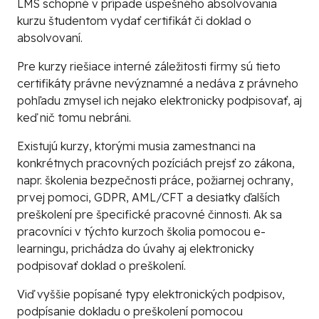
LMS schopné v prípade úspešného absolvovania
kurzu študentom vydať certifikát či doklad o
absolvovaní.
Pre kurzy riešiace interné záležitosti firmy sú tieto
certifikáty právne nevýznamné a nedáva z právneho
pohľadu zmysel ich nejako elektronicky podpisovať, aj
keď nič tomu nebráni.
Existujú kurzy, ktorými musia zamestnanci na
konkrétnych pracovných pozíciách prejsť zo zákona,
napr. školenia bezpečnosti práce, požiarnej ochrany,
prvej pomoci, GDPR, AML/CFT a desiatky ďalších
preškolení pre špecifické pracovné činnosti. Ak sa
pracovníci v týchto kurzoch školia pomocou e-
learningu, prichádza do úvahy aj elektronicky
podpisovať doklad o preškolení.
Viď vyššie popísané typy elektronických podpisov,
podpísanie dokladu o preškolení pomocou