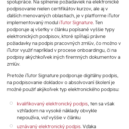
spolupráce. Na splnenie požiadaviek na elektronické
podpisovanie nielen certifikátov kurzov, ale aj v
ďalších menovaných oblastiach, je v platforme iTutor
implementovaný modul
iTutor Signature
. Ten
podporuje aj všetky v článku popísané vyššie typy
elektronických podpisov, ktoré spĺňajú právne
požiadavky na podpis pracovných zmlúv, čo možno v
iTutor využiť napríklad v procese onboardingu, či na
podpisy akýchkoľvek iných firemných dokumentov a
zmlúv.
Pretože
iTutor Signature
podporuje
digitálny podpis
,
na podpisovanie dokladov o absolvovaní školení je
možné použiť akýkoľvek typ elektronického podpisu:
kvalifikovaný elektronický podpis
, ten sa však
vzhľadom na vysoké náklady obvykle
nepoužíva, viď vyššie v článku
uznávaný elektronický podpis
. Vďaka