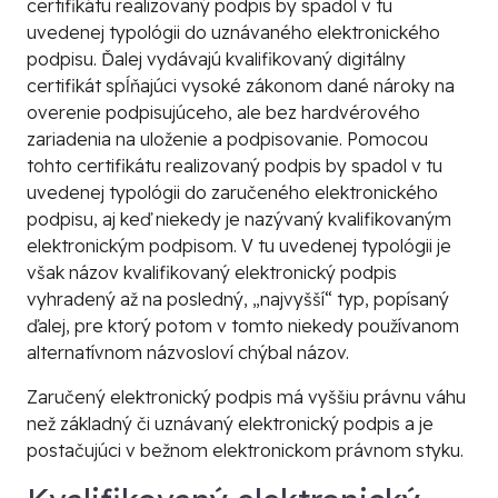
certifikátu realizovaný podpis by spadol v tu
uvedenej typológii do
uznávaného elektronického
podpisu
. Ďalej vydávajú kvalifikovaný digitálny
certifikát spĺňajúci vysoké zákonom dané nároky na
overenie podpisujúceho, ale bez hardvérového
zariadenia na uloženie a podpisovanie. Pomocou
tohto certifikátu realizovaný podpis by spadol v tu
uvedenej typológii do
zaručeného elektronického
podpisu
, aj keď niekedy je nazývaný
kvalifikovaným
elektronickým podpisom
. V tu uvedenej typológii je
však názov
kvalifikovaný elektronický podpis
vyhradený až na posledný, „najvyšší“ typ, popísaný
ďalej, pre ktorý potom v tomto niekedy používanom
alternatívnom názvosloví chýbal názov.
Zaručený elektronický podpis má vyššiu právnu váhu
než základný či uznávaný elektronický podpis a je
postačujúci v bežnom elektronickom právnom styku.