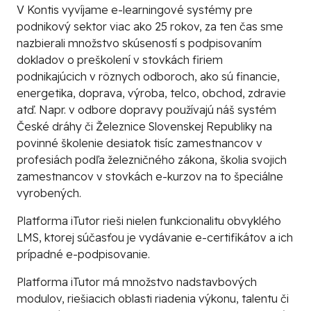
V Kontis vyvíjame e-learningové systémy pre
podnikový sektor viac ako 25 rokov, za ten čas sme
nazbierali množstvo skúseností s podpisovaním
dokladov o preškolení v stovkách firiem
podnikajúcich v rôznych odboroch, ako sú financie,
energetika, doprava, výroba, telco, obchod, zdravie
atď. Napr. v odbore dopravy používajú náš systém
České dráhy či Železnice Slovenskej Republiky na
povinné školenie desiatok tisíc zamestnancov v
profesiách podľa železničného zákona, školia svojich
zamestnancov v stovkách e-kurzov na to špeciálne
vyrobených.
Platforma iTutor rieši nielen funkcionalitu obvyklého
LMS, ktorej súčasťou je vydávanie e-certifikátov a ich
prípadné e-podpisovanie.
Platforma iTutor má množstvo nadstavbových
modulov, riešiacich oblasti riadenia výkonu, talentu či