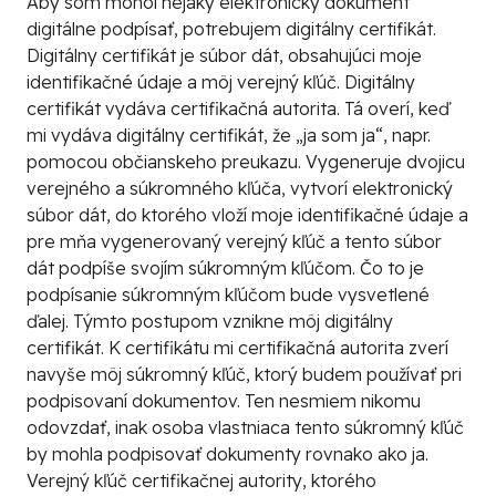
Aby som mohol nejaký elektronický dokument
digitálne podpísať, potrebujem
digitálny certifikát
.
Digitálny certifikát je súbor dát, obsahujúci moje
identifikačné údaje a môj verejný kľúč. Digitálny
certifikát vydáva
certifikačná autorita
. Tá overí, keď
mi vydáva digitálny certifikát, že „ja som ja“, napr.
pomocou občianskeho preukazu. Vygeneruje dvojicu
verejného a súkromného kľúča, vytvorí elektronický
súbor dát, do ktorého vloží moje identifikačné údaje a
pre mňa vygenerovaný verejný kľúč a tento súbor
dát podpíše svojím súkromným kľúčom. Čo to je
podpísanie súkromným kľúčom bude vysvetlené
ďalej. Týmto postupom vznikne môj digitálny
certifikát. K certifikátu mi certifikačná autorita zverí
navyše môj súkromný kľúč, ktorý budem používať pri
podpisovaní dokumentov. Ten nesmiem nikomu
odovzdať, inak osoba vlastniaca tento súkromný kľúč
by mohla podpisovať dokumenty rovnako ako ja.
Verejný kľúč certifikačnej autority, ktorého