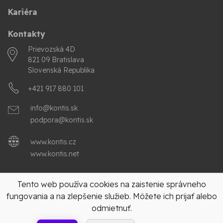
Kariéra
Kontakty
Prievozská 4D
821 09 Bratislava
Slovenská Republika
+421 917 880 101
info@k
onti
s.sk
podpora
@kon
tis
.sk
www.kontis.cz
www.kontis.net
www.e-learn.sk
Tento web používa cookies na zaistenie správneho
fungovania a na zlepšenie služieb. Môžete ich prijať alebo
odmietnuť.