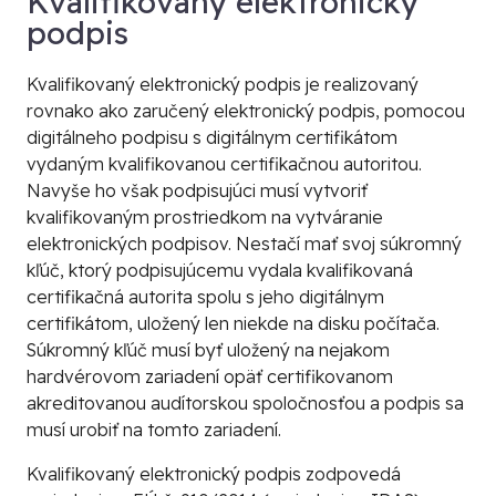
Kvalifikovaný elektronický
podpis
Kvalifikovaný elektronický podpis je realizovaný
rovnako ako zaručený elektronický podpis, pomocou
digitálneho podpisu
s
digitálnym certifikátom
vydaným
kvalifikovanou certifikačnou autoritou
.
Navyše ho však podpisujúci musí vytvoriť
kvalifikovaným prostriedkom na vytváranie
elektronických podpisov. Nestačí mať svoj súkromný
kľúč, ktorý podpisujúcemu vydala
kvalifikovaná
certifikačná autorita
spolu s jeho
digitálnym
certifikátom
, uložený len niekde na disku počítača.
Súkromný kľúč musí byť uložený na nejakom
hardvérovom zariadení opäť certifikovanom
akreditovanou audítorskou spoločnosťou a podpis sa
musí urobiť na tomto zariadení.
Kvalifikovaný elektronický podpis zodpovedá