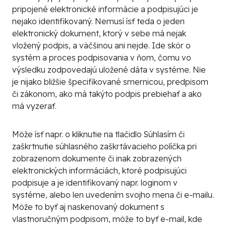
pripojené elektronické informácie a podpisujúci je
nejako identifikovaný. Nemusí ísť teda o jeden
elektronický dokument, ktorý v sebe má nejak
vložený podpis, a väčšinou ani nejde. Ide skôr o
systém a proces podpisovania v ňom, čomu vo
výsledku zodpovedajú uložené dáta v systéme. Nie
je nijako bližšie špecifikované smernicou, predpisom
či zákonom, ako má takýto podpis prebiehať a ako
má vyzerať.
Môže ísť napr. o kliknutie na tlačidlo
Súhlasím
či
zaškrtnutie súhlasného zaškrtávacieho políčka pri
zobrazenom dokumente či inak zobrazených
elektronických informáciách, ktoré podpisujúci
podpisuje a je identifikovaný napr. loginom v
systéme, alebo len uvedením svojho mena či e-mailu.
Môže to byť aj naskenovaný dokument s
vlastnoručným podpisom, môže to byť e-mail, kde