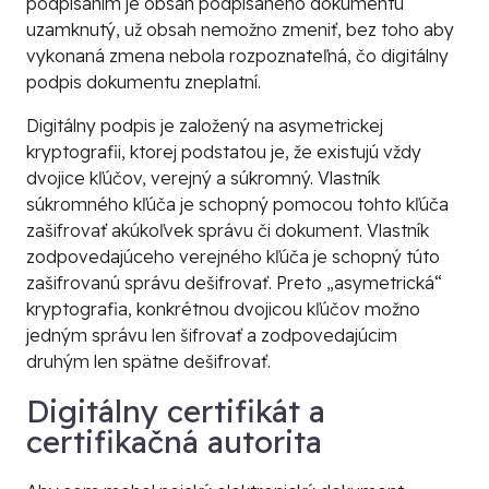
podpísaním je obsah podpísaného dokumentu
uzamknutý, už obsah nemožno zmeniť, bez toho aby
vykonaná zmena nebola rozpoznateľná, čo digitálny
podpis dokumentu zneplatní.
Digitálny podpis je založený na asymetrickej
kryptografii, ktorej podstatou je, že existujú vždy
dvojice kľúčov, verejný a súkromný. Vlastník
súkromného kľúča je schopný pomocou tohto kľúča
zašifrovať akúkoľvek správu či dokument. Vlastník
zodpovedajúceho verejného kľúča je schopný túto
zašifrovanú správu dešifrovať. Preto „asymetrická“
kryptografia, konkrétnou dvojicou kľúčov možno
jedným správu len šifrovať a zodpovedajúcim
druhým len spätne dešifrovať.
Digitálny certifikát a
certifikačná autorita