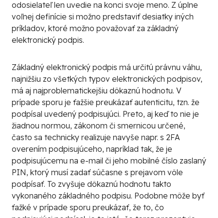
odosielateľ len uvedie na konci svoje meno. Z úplne
voľnej definície si možno predstaviť desiatky iných
príkladov, ktoré možno považovať za základný
elektronický podpis.
Základný elektronický podpis má určitú právnu váhu,
najnižšiu zo všetkých typov elektronických podpisov,
má aj najproblematickejšiu dôkaznú hodnotu. V
prípade sporu je ťažšie preukázať autenticitu, tzn. že
podpísal uvedený podpisujúci. Preto, aj keď to nie je
žiadnou normou, zákonom či smernicou určené,
často sa technicky realizuje navyše napr. s 2FA
overením podpisujúceho, napríklad tak, že je
podpisujúcemu na e-mail či jeho mobilné číslo zaslaný
PIN, ktorý musí zadať súčasne s prejavom vôle
podpísať. To zvyšuje dôkaznú hodnotu takto
vykonaného základného podpisu. Podobne môže byť
ťažké v prípade sporu preukázať, že to, čo