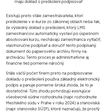
majú doklad o preškolení podpisovať
Existujú preto stále zamestnávatelia, ktorí
preškolenie v e-kurze zo zákonnej oblasti riešia tak,
že výsledný doklad o preškolení, ktorý LMS
zamestnancovi automaticky vystaví po úspešnom
absolvovaní kurzu, nechávajú zamestnanca vytlačiť,
vlastnoručne podpísať a doručiť tento podpísaný
dokument do papierového archívu firmy na
archiváciu. Tento proces je administratívne aj
finančne tiež pomerne náročný.
Stále väčší počet firiem preto na podpisovanie
dokladu o preškolení používa
základný elektronický
podpis
a panuje pomerne široká zhoda, že to je
dostatočné. Túto zhodu potvrdzujú existujúce
všeobecné súdne rozhodnutia (napr. rozhodnutie
Mestského súdu v Prahe v roku 2024) a stanoviská
(napr. stanovisko SÚIP), ktoré naznačujú, že prostý