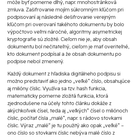
môže byť pomerne dlhý, napr. mnohostránková
zmluva. Zašifrovanie mojím súkromným kľúčom pri
podpisovaní aj následné dešifrovanie verejným
kľúčom pri overovaní takéhoto dokumentu by bolo
výpočtovo veľmi náročné, algoritmy asymetrickej
kryptografie sú zložité. Cieľom nie je, aby obsah
dokumentu bol nečitateľný, cieľom je mať overiteľné,
kto dokument podpísal a že obsah dokumentu po
podpise nebol zmenený.
Každý dokument z hľadiska digitálneho podpisu si
možno predstaviť ako jedno „veľké“ číslo, obsahujúce
aj milióny číslic. Využíva sa tzv. hash funkcia,
matematicky pomerne zložitá funkcia, ktorá
zjednodušene na účely tohto článku dokáže z
akýchkoľvek čísel, teda aj „veľkých“ čísel o miliónoch
číslic, počítať čísla „malé“, napr. s rádovo stovkami
číslic. Výraz „malé“ je tu použitý ako opak „veľké“ –
ono číslo so stovkami číslic nebýva malé číslo z