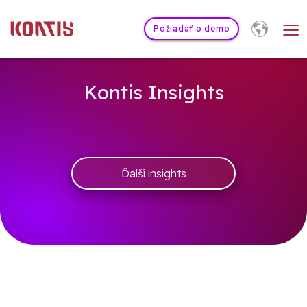
≡
Požiadať o demo
Kontis Insights
Ďalší insights