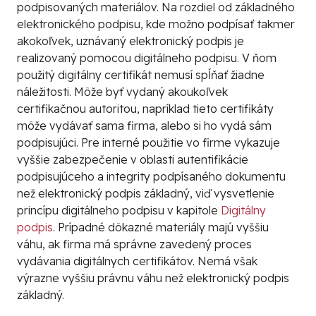
podpisovaných materiálov. Na rozdiel od základného
elektronického podpisu, kde možno podpísať takmer
akokoľvek, uznávaný elektronický podpis je
realizovaný pomocou
digitálneho podpisu
. V ňom
použitý
digitálny certifikát
nemusí spĺňať žiadne
náležitosti. Môže byť vydaný akoukoľvek
certifikačnou autoritou
, napríklad tieto certifikáty
môže vydávať sama firma, alebo si ho vydá sám
podpisujúci. Pre interné použitie vo firme vykazuje
vyššie zabezpečenie v oblasti autentifikácie
podpisujúceho a integrity podpísaného dokumentu
než elektronický podpis základný, viď vysvetlenie
princípu
digitálneho podpisu
v kapitole
Digitálny
podpis
. Prípadné dôkazné materiály majú vyššiu
váhu, ak firma má správne zavedený proces
vydávania digitálnych certifikátov. Nemá však
výrazne vyššiu právnu váhu než elektronický podpis
základný.