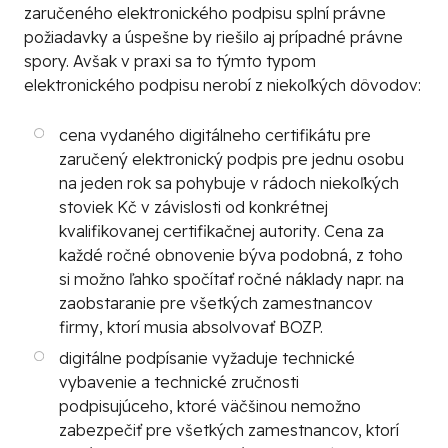
zaručeného elektronického podpisu
splní právne
požiadavky a úspešne by riešilo aj prípadné právne
spory. Avšak v praxi sa to týmto typom
elektronického podpisu nerobí z niekoľkých dôvodov:
cena vydaného
digitálneho certifikátu pre
zaručený elektronický podpis
pre jednu osobu
na jeden rok sa pohybuje v rádoch niekoľkých
stoviek Kč v závislosti od konkrétnej
kvalifikovanej certifikačnej autority
. Cena za
každé ročné obnovenie býva podobná, z toho
si možno ľahko spočítať ročné náklady napr. na
zaobstaranie pre všetkých zamestnancov
firmy, ktorí musia absolvovať BOZP.
digitálne podpísanie vyžaduje technické
vybavenie a technické zručnosti
podpisujúceho, ktoré väčšinou nemožno
zabezpečiť pre všetkých zamestnancov, ktorí