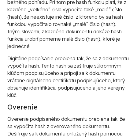
bežného pohľadu. Pri tom pre hash funkciu platí, že z
každého „veľkého“ čísla vypočíta také „malé“ číslo
(hash), že neexistuje iné číslo, z ktorého by sa hash
funkciou vypočítalo rovnaké „malé“ číslo (hash).
Inými slovami, z každého dokumentu dokáže hash
funkcia urobiť pomerne malé číslo (hash), ktoré je
jedinečné.
Digitálne podpísanie prebieha tak, že sa z dokumentu
vypočíta hash. Tento hash sa zašifruje súkromným
kľúčom podpisujúceho a pripojí sa k dokumentu
vrátane digitálneho certifikátu podpisujúceho, ktorý
obsahuje identifikáciu podpisujúceho a jeho verejný
kľúč.
Overenie
Overenie podpísaného dokumentu prebieha tak, že
sa vypočíta hash z overovaného dokumentu.
Dešifruje sa k dokumentu priložený hash pomocou