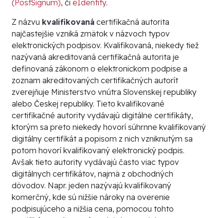
(PostSignum)
, či
eIdentity
.
Z názvu
kvalifikovaná
certifikačná autorita
najčastejšie vzniká zmätok v názvoch typov
elektronických podpisov. Kvalifikovaná, niekedy tiež
nazývaná akreditovaná certifikačná autorita je
definovaná zákonom o elektronickom podpise a
zoznam akreditovaných certifikačných autorít
zverejňuje Ministerstvo vnútra Slovenskej republiky
alebo Českej republiky. Tieto kvalifikované
certifikačné autority vydávajú digitálne certifikáty,
ktorým sa preto niekedy hovorí súhrnne kvalifikovaný
digitálny certifikát a popisom z nich vzniknutým sa
potom hovorí
kvalifikovaný elektronický podpis
.
Avšak tieto autority vydávajú často viac typov
digitálnych certifikátov, najmä z obchodných
dôvodov. Napr. jeden nazývajú
kvalifikovaný
komerčný
, kde sú nižšie nároky na overenie
podpisujúceho a nižšia cena, pomocou tohto